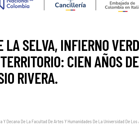
 LA SELVA, INFIERNO VERD
 TERRITORIO: CIEN AÑOS D
IO RIVERA.
ra Y Decana De La
Facultad De Artes Y Humanidades De La Universidad De Los 